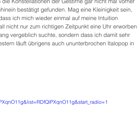
die Konstellationen der Gestirne gar nicht mal vorher 
hinein bestätigt gefunden. Mag eine Kleinigkeit sein, 
ass ich mich wieder einmal auf meine Intuition 
ll nicht nur zum richtigen Zeitpunkt eine Uhr erworben 
ang vergeblich suchte, sondern dass ich damit sehr 
stern läuft übrigens auch ununterbrochen Italopop in 
QlPXqnO11g&list=RDfQlPXqnO11g&start_radio=1