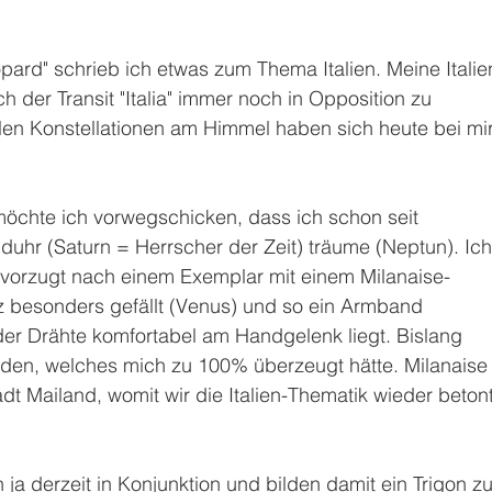
pard" schrieb ich etwas zum Thema Italien. Meine Italie
h der Transit "Italia" immer noch in Opposition zu 
len Konstellationen am Himmel haben sich heute bei mir
möchte ich vorwegschicken, dass ich schon seit 
hr (Saturn = Herrscher der Zeit) träume (Neptun). Ich
evorzugt nach einem Exemplar mit einem Milanaise-
 besonders gefällt (Venus) und so ein Armband 
er Drähte komfortabel am Handgelenk liegt. Bislang 
nden, welches mich zu 100% überzeugt hätte. Milanaise
adt Mailand, womit wir die Italien-Thematik wieder betont
a derzeit in Konjunktion und bilden damit ein Trigon zu