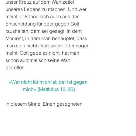
unser Kreuz auf dem Wahlzettel 
unseres Lebens zu machen. Und wer 
meint, er könne sich auch aus der 
Entscheidung für oder gegen Gott 
raushalten, dem sei gesagt: in dem 
Moment, in dem man behauptet, dass 
man sich nicht interessiere oder sogar 
meint, Gott gebe es nicht, hat man 
schon automatisch seine Wahl 
getroffen.
»Wer nicht für mich ist, der ist gegen 
mich« (Matthäus 12, 30)
In diesem Sinne: Einen gesegneten 
Tag des Herrn, der uns hoffentlich allen 
heute einen schönen Spätsommertag 
für „kurzärmlig“ schenkt!
https://www.youtube.com/watch?