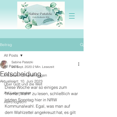
Beitrag
All Posts
Sabine Patatzki
All Posts
20. Sept. 2020
2 Min. Lesezeit
Entscheidung
Mit besten Empfehlungen
Aktualisiert:
10. Juni 2023
Über Gott und die Welt
Diese Woche war so einiges zum 
Auf Lebensreise
Thema „Wahl“ zu lesen, schließlich war 
letzten Sonntag hier in NRW 
Astro:logisch!
Kommunalwahl. Egal, was man auf 
dem Wahlzettel angekreuzt hat, es gilt 