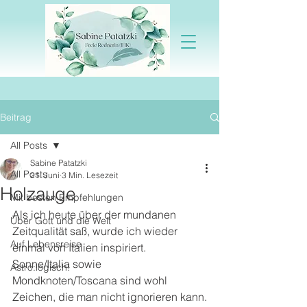
Beitrag
All Posts
Sabine Patatzki
All Posts
21. Juni
3 Min. Lesezeit
Holzauge
Mit besten Empfehlungen
Als ich heute über der mundanen 
Über Gott und die Welt
Zeitqualität saß, wurde ich wieder 
Auf Lebensreise
einmal von Italien inspiriert. 
Sonne/Italia sowie 
Astro:logisch!
Mondknoten/Toscana sind wohl 
Zeichen, die man nicht ignorieren kann.