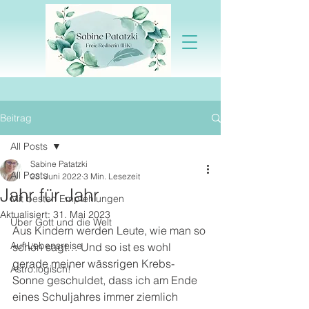
Beitrag
All Posts
Sabine Patatzki
All Posts
23. Juni 2022
3 Min. Lesezeit
Jahr für Jahr
Mit besten Empfehlungen
Aktualisiert:
31. Mai 2023
Über Gott und die Welt
Aus Kindern werden Leute, wie man so 
Auf Lebensreise
schön sagt… Und so ist es wohl 
gerade meiner wässrigen Krebs-
Astro:logisch!
Sonne geschuldet, dass ich am Ende 
eines Schuljahres immer ziemlich 