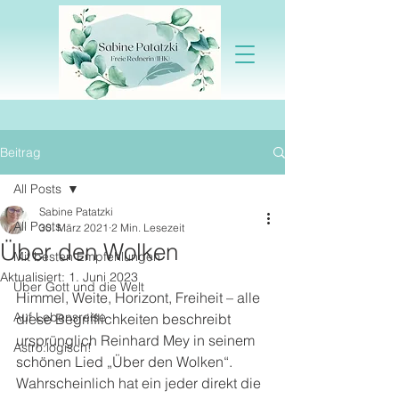
Beitrag
All Posts
Sabine Patatzki
All Posts
30. März 2021
2 Min. Lesezeit
Über den Wolken
Mit besten Empfehlungen
Aktualisiert:
1. Juni 2023
Über Gott und die Welt
Himmel, Weite, Horizont, Freiheit – alle 
Auf Lebensreise
diese Begrifflichkeiten beschreibt 
ursprünglich Reinhard Mey in seinem 
Astro:logisch!
schönen Lied „Über den Wolken“. 
Wahrscheinlich hat ein jeder direkt die 