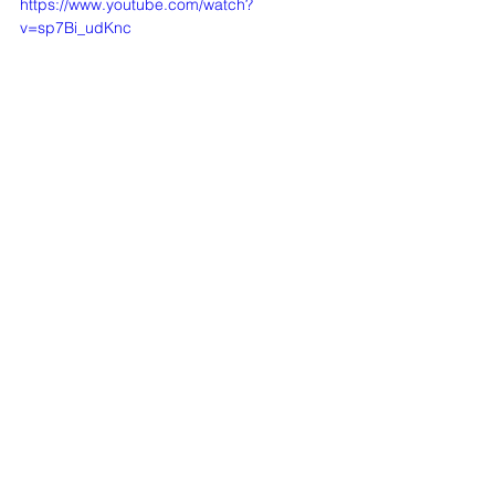
https://www.youtube.com/watch?
v=sp7Bi_udKnc
Musikbeitrag: "Über den Wolken" - 
Xavier Naidoo
Über Gott und die Welt
Alle ansehen
Aktuelle Beiträge